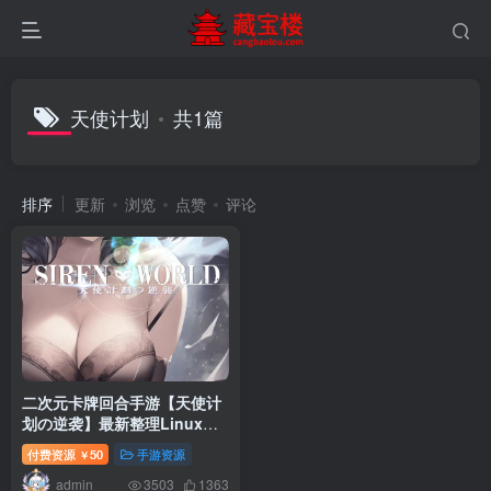
天使计划
共1篇
排序
更新
浏览
点赞
评论
二次元卡牌回合手游【天使计
划の逆袭】最新整理Linux手
工服务端+懒人助手+多区跨服
付费资源
50
手游资源
￥
+GM授权后台+安卓客户端+搭
admin
建教程
3503
1363