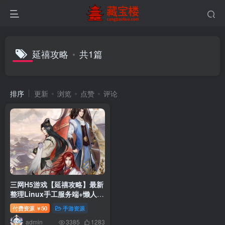
延禧攻略
共1篇
排序
更新
浏览
点赞
评论
三网H5游戏【延禧攻略】最新
整理Linux手工服务端+懒人助
手+运营后台+搭建教程
付费资源
50
手游资源
￥
admin
3385
1283