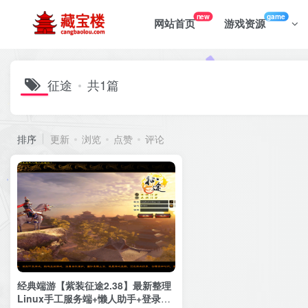
new
game
网站首页
游戏资源
征途
共1篇
排序
更新
浏览
点赞
评论
经典端游【紫装征途2.38】最新整理
Linux手工服务端+懒人助手+登录器