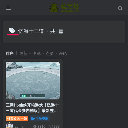
忆游十三道
共1篇
排序
更新
浏览
点赞
评论
三网H5仙侠开箱游戏【忆游十
三道代金券内购版】最新整理
Linux手工服务端+懒人助手
付费资源
50
手游资源
￥
+管理后台+安卓客户端+CDK
admin
授权后台+搭建教程+游戏源码
3310
1393