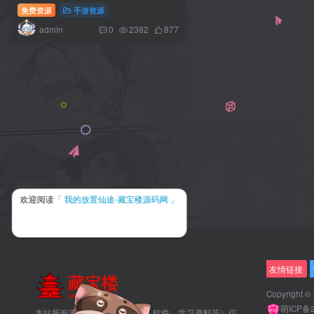
+搭建教程
免费资源
手游资源
admin
0
2382
877
欢迎阅读
「 我的放置仙途-藏宝楼源码网 」
友情链接
Copyright ©
萌ICP备
本站所有素材资源（包括素材、软件、学习资料等）仅