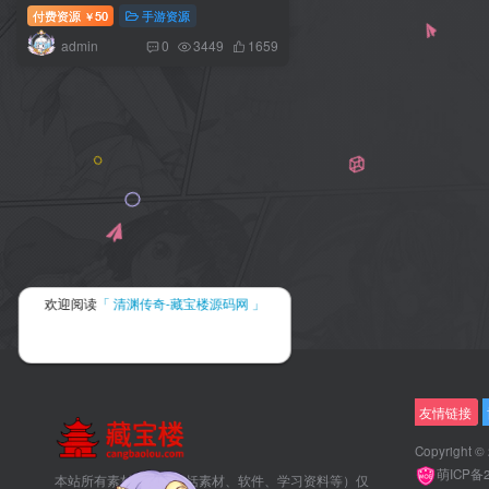
+全套源码+转表工具+管理后台+GM
付费资源
50
手游资源
￥
后台+安卓客户端+搭建教程
admin
0
3449
1659
欢迎阅读
「 清渊传奇-藏宝楼源码网 」
友情链接
Copyright ©
萌ICP备
本站所有素材资源（包括素材、软件、学习资料等）仅