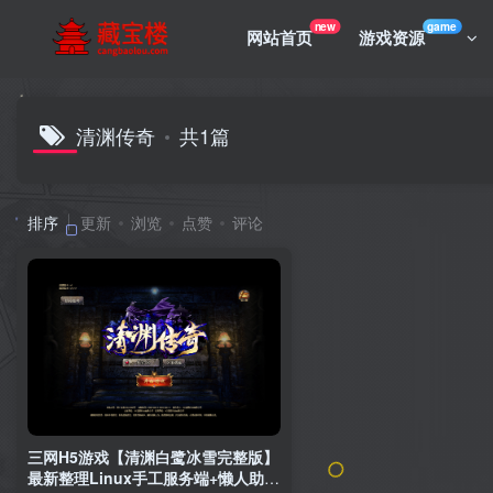
new
game
网站首页
游戏资源
清渊传奇
共1篇
排序
更新
浏览
点赞
评论
三网H5游戏【清渊白鹭冰雪完整版】
最新整理Linux手工服务端+懒人助手