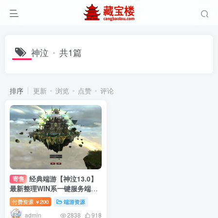
神泣
共1篇
排序
更新
浏览
点赞
评论
经典端游【神泣13.0】
寄售
最新整理WIN系一键服务端
+GM工具+GM命令+PC客户端
付费资源
200
端游资源
￥
+搭建教程
admin
2838
918