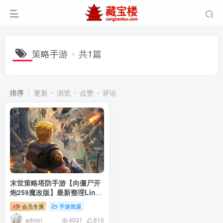
策略手游
共1篇
排序
更新
浏览
点赞
评论
末世策略塔防手游【向僵尸开
炮259魔改版】最新整理Linux
手工服务端+自动脚本+安卓苹
会员专属
手游资源
果双端+本地热更+本地验证
admin
+解密工具+CDK后台+搭建教
4031
810