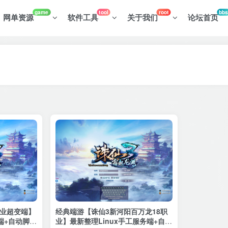
game
tool
root
bbs
网单资源
软件工具
关于我们
论坛首页
职业超变端】
经典端游【诛仙3新河阳百万龙18职
端+自动脚本
业】最新整理Linux手工服务端+自动