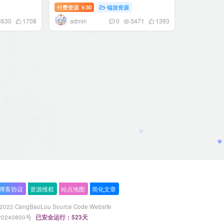
M命令+客户
脚本+GM工具+网页注册+管理后台
付费资源
30
端游资源
￥
+PC客户端+搭建教程
admin
3630
1708
0
3471
1393
博客协议
资源维权
站点地图
简化文章
 2022·
CangBaoLou Source Code Website
20240800号
已安全运行：523天