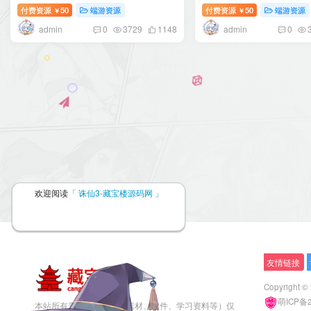
页注册+GM工具+GM命令+客户端
+网页注册+GM工具+G
付费资源
50
端游资源
付费资源
50
端游资源
￥
￥
+搭建教程
端+搭建教程
admin
admin
0
3729
1148
0
欢迎阅读
「 诛仙3-藏宝楼源码网 」
友情链接
Copyright ©
萌ICP备
本站所有素材资源（包括素材、软件、学习资料等）仅