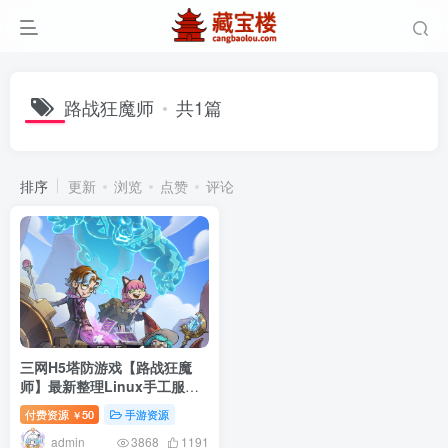
路战狂魔师
共1篇
排序
更新
浏览
点赞
评论
三网H5塔防游戏【路战狂魔
师】最新整理Linux手工服务
端+懒人助手+GM授权后台+安
付费资源
50
手游资源
￥
卓客户端+搭建教程
admin
3868
1191