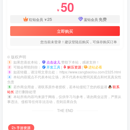
50
￥
25
免费
红钻会员
￥
蓝钻会员
立即购买
您当前未登录！建议登陆后购买，可保存购买订单
©
版权声明
如果您喜欢本站，
点击这儿
赞助下本站，感谢支持！
1
可能会帮助到你：
开发工具
|
解压资源
|
进站必看
2
如若转载，请注明文章出处：
https://www.cangbaolou.com/2325.html
3
本站内容观点不代表本站立场，并不代表本站赞同其观点和对其真实性
4
负责
若作商业用途，请联系原作者授权，若本站侵犯了您的权益请
联系
5
站长
进行删除处理
本站所有内容均来源于网络，仅供学习与参考，请勿商业运营，严禁从
6
事违法、侵权等任何非法活动，否则后果自负
THE END
手游资源