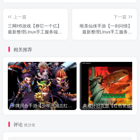
上一篇
下一篇
三网H5游戏【挣它一个亿】
唯美仙侠手游【一剑问情】
最新整理Linux手工服务端
最新整理Linux手工服务端
+WIN系服务端+自动脚本+搭
+懒人助手+运营后台+GM授
建教程
权后台+安卓苹果+搭建教程
相关推荐
卡牌回合手游【少年三国志红将版】最新整理Linux手工服务端+懒人助手+安卓客户端+GM后台+搭建教程
典藏
评论
抢沙发