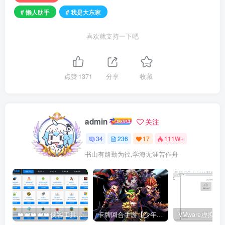
# 懒人助手
# 我是大东家
喜欢就支持一下吧
点赞
1371
分享
收藏
admin
关注
34
236
17
111W+
书山有路勤为径,学海无涯苦作舟
👑👑👑👑👑侠客工具箱移动版👑👑👑👑👑
卡牌回合手游【少年三国志红将版】最新整理Linux手工服务端+懒人助手+安卓客户端+GM后台+搭建教程