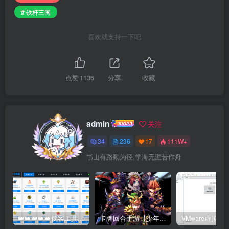
# 铁杆三国
喜欢就支持一下吧
点赞
1136
分享
收藏
admin
关注
34
236
17
111W+
书山有路勤为径,学海无涯苦作舟
👑👑👑👑👑侠客工具箱移动版👑👑👑👑👑
卡牌回合手游【少年三国志红将版】最新整理Linux手工服务端+懒人助手+安卓客户端+GM后台+搭建教程