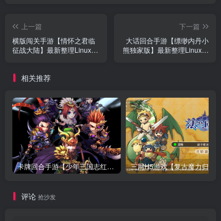
上一篇
下一篇
横版闯关手游【情怀之君临
大话回合手游【缥缈内丹小
征战大陆】最新整理Linux手
熊独家版】最新整理Linux手
工服务端+懒人助手+配套中
工服务端+懒人助手+管理后
文表+新WEB管理后台+GM
台+CDK后台+安卓苹果+搭
相关推荐
授权后台+安卓苹果+搭建教
建教程
程
卡牌回合手游【少年三国志红将版】最新整理Linux手工服务端+懒人助手+安卓客户端+GM后台+搭建教程
评论
抢沙发