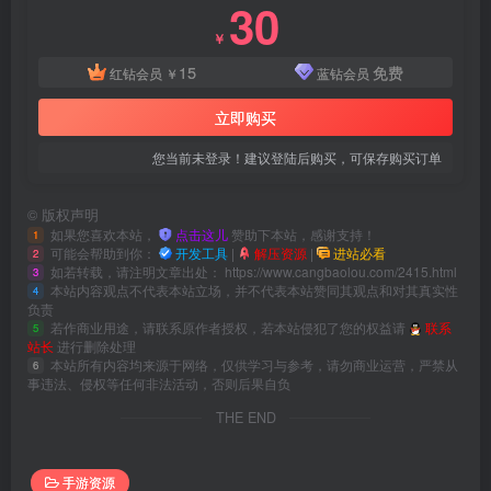
30
￥
15
免费
红钻会员
￥
蓝钻会员
立即购买
您当前未登录！建议登陆后购买，可保存购买订单
©
版权声明
如果您喜欢本站，
点击这儿
赞助下本站，感谢支持！
1
可能会帮助到你：
开发工具
|
解压资源
|
进站必看
2
如若转载，请注明文章出处：
https://www.cangbaolou.com/2415.html
3
本站内容观点不代表本站立场，并不代表本站赞同其观点和对其真实性
4
负责
若作商业用途，请联系原作者授权，若本站侵犯了您的权益请
联系
5
站长
进行删除处理
本站所有内容均来源于网络，仅供学习与参考，请勿商业运营，严禁从
6
事违法、侵权等任何非法活动，否则后果自负
THE END
手游资源