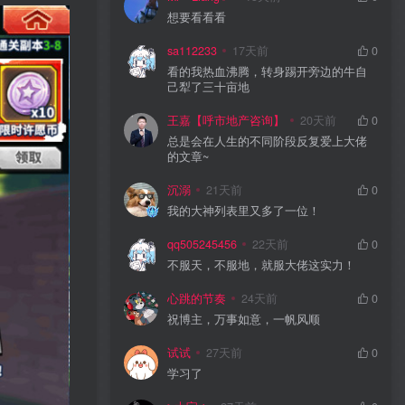
想要看看看
sa112233
17天前
0
看的我热血沸腾，转身踢开旁边的牛自
己犁了三十亩地
王嘉【呼市地产咨询】
20天前
0
总是会在人生的不同阶段反复爱上大佬
的文章~
沉溺
21天前
0
我的大神列表里又多了一位！
qq505245456
22天前
0
不服天，不服地，就服大佬这实力！
心跳的节奏
24天前
0
祝博主，万事如意，一帆风顺
试试
27天前
0
学习了