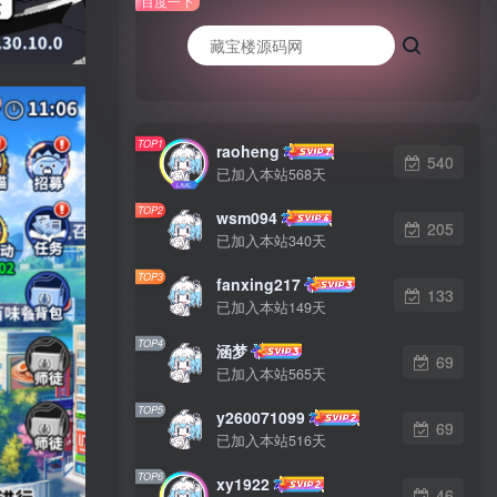
百度一下
TOP1
raoheng
540
已加入本站568天
TOP2
wsm094
205
已加入本站340天
TOP3
fanxing217
133
已加入本站149天
TOP4
涵梦
69
已加入本站565天
TOP5
y260071099
69
已加入本站516天
TOP6
xy1922
46