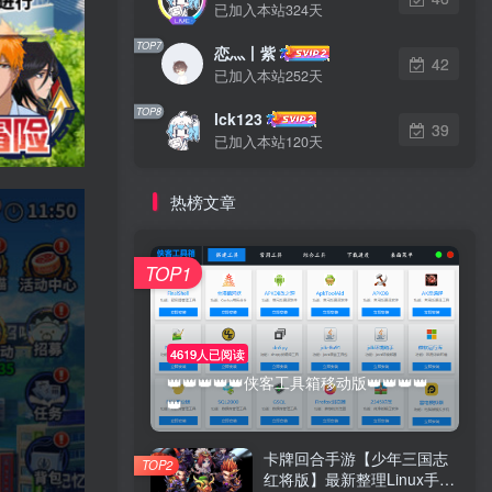
已加入本站324天
TOP7
恋灬丨紫
42
已加入本站252天
TOP8
lck123
39
已加入本站120天
热榜文章
TOP1
4619人已阅读
👑👑👑👑👑侠客工具箱移动版👑👑👑👑
👑
卡牌回合手游【少年三国志
TOP2
红将版】最新整理Linux手工