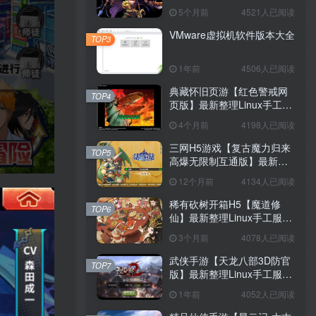
服务端+懒人助手+安卓客户
5个月前
4521人已阅读
端+GM后台+搭建教程
VMware虚拟机软件版本大全
TOP3
1年前
4506人已阅读
典藏怀旧页游【红色警戒网
TOP4
页版】最新整理Linux手工服
务端+懒人助手+搭建教程
4个月前
4198人已阅读
三网H5游戏【复古魔力归来
TOP5
高爆无限制互通版】最新整
理Linux手工服务端+懒人助
12个月前
4134人已阅读
手+本地验证+管理后台+GM
授权后台+安卓客户端+搭建
稀有砍树开箱H5【魔道修
TOP6
教程
仙】最新整理Linux手工服务
端+懒人助手+GM授权后台
3个月前
4078人已阅读
+安卓客户端+搭建教程
武侠手游【天龙八部3D防官
TOP7
版】最新整理Linux手工服务
端+懒人助手+本地注册+GM
1年前
4052人已阅读
授权后台+安卓苹果+搭建教
程