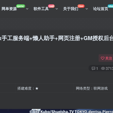
game
tool
root
bbs
网单资源
软件工具
关于我们
论坛首页
x手工服务端+懒人助手+网页注册+GM授权后
关注
1
371
搭建难度：★
网络类型：联网游戏