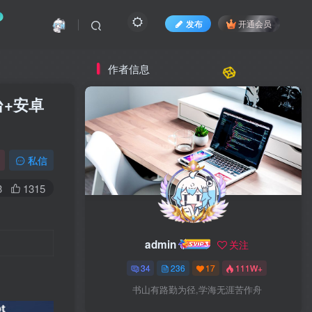
发布
开通会员
作者信息
台+安卓
私信
3
1315
admin
关注
34
236
17
111W+
书山有路勤为径,学海无涯苦作舟