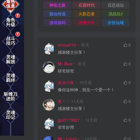
神佑之路
石器时代
百恋成仙
炼仙传说
火影忍者
源战役2
游戏源码
清渊传奇
永恒仙域
chmod710
昨天
0
感谢楼主分享！
Mr. Bear
前天
0
研究研究
冰水小鱼
10天前
0
像你这种神，我见一个爱一个！
夜丶
11天前
0
感谢楼主分享！
gp22173827
12天前
0
非常好用
Mr丶Liang✨
13天前
0