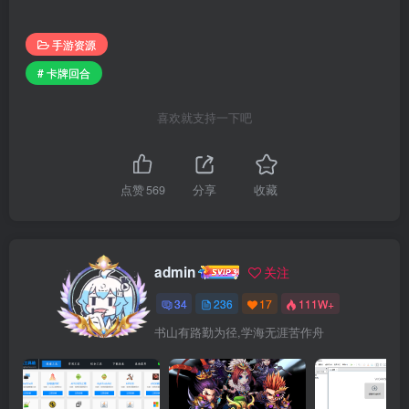
手游资源
# 卡牌回合
喜欢就支持一下吧
点赞
569
分享
收藏
admin
关注
34
236
17
111W+
书山有路勤为径,学海无涯苦作舟