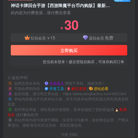
神话卡牌回合手游【西游降魔平台币内购版】最新整理Linux手工服务端+自动脚本+CDK授权后台+安卓苹果+搭建教程
此内容为付费资源，请付费后查看
30
￥
15
免费
红钻会员
￥
蓝钻会员
立即购买
您当前未登录！建议登陆后购买，可保存购买订单
©
版权声明
如果您喜欢本站，
点击这儿
赞助下本站，感谢支持！
1
可能会帮助到你：
开发工具
|
解压资源
|
进站必看
2
如若转载，请注明文章出处：
https://www.cangbaolou.com/455.html
3
本站内容观点不代表本站立场，并不代表本站赞同其观点和对其真实性
4
负责
若作商业用途，请联系原作者授权，若本站侵犯了您的权益请
联系
5
站长
进行删除处理
本站所有内容均来源于网络，仅供学习与参考，请勿商业运营，严禁从
6
事违法、侵权等任何非法活动，否则后果自负
THE END