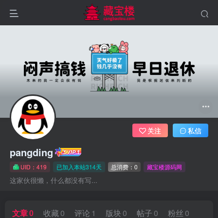
关注
私信
pangding
UID：419
已加入本站314天
总消费：0
藏宝楼源码网
这家伙很懒，什么都没有写...
文章
0
收藏
0
评论
1
版块
0
帖子
0
粉丝
0