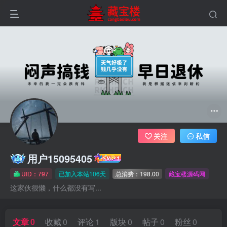
关注
私信
用户15095405
UID：797
已加入本站106天
总消费：198.00
藏宝楼源码网
这家伙很懒，什么都没有写...
文章
0
收藏
0
评论
1
版块
0
帖子
0
粉丝
0