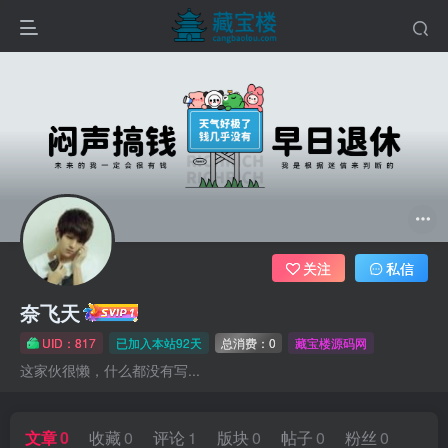
关注
私信
奈飞天
UID：817
已加入本站92天
总消费：0
藏宝楼源码网
这家伙很懒，什么都没有写...
文章
0
收藏
0
评论
1
版块
0
帖子
0
粉丝
0