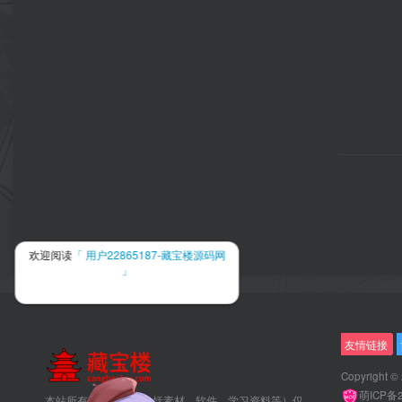
欢迎阅读
「 用户22865187-藏宝楼源码网
」
友情链接
Copyright ©
萌ICP备
本站所有素材资源（包括素材、软件、学习资料等）仅