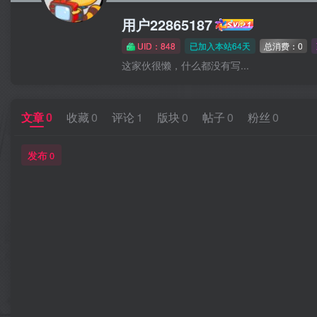
用户22865187
UID：848
已加入本站64天
总消费：0
这家伙很懒，什么都没有写...
文章
0
收藏
0
评论
1
版块
0
帖子
0
粉丝
0
发布
0