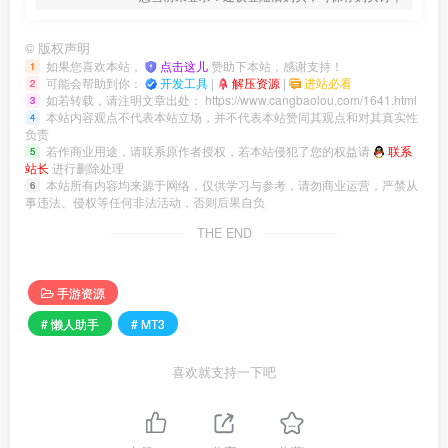
©
版权声明
如果您喜欢本站，
点击这儿
赞助下本站，感谢支持！
1
可能会帮助到你：
开发工具
|
解压资源
|
进站必看
2
如若转载，请注明文章出处：
https://www.cangbaolou.com/1641.html
3
本站内容观点不代表本站立场，并不代表本站赞同其观点和对其真实性
4
负责
若作商业用途，请联系原作者授权，若本站侵犯了您的权益请
联系
5
站长
进行删除处理
本站所有内容均来源于网络，仅供学习与参考，请勿商业运营，严禁从
6
事违法、侵权等任何非法活动，否则后果自负
THE END
手游资源
# 懒人助手
# MT3
喜欢就支持一下吧