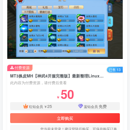
付费资源
已售 13
MT3换皮MH【神武4开服完整版】最新整理Linux手工服务端+懒人助手+GM后台+安卓苹果+搭建教程
此内容为付费资源，请付费后查看
50
￥
25
免费
红钻会员
￥
蓝钻会员
立即购买
您当前未登录！建议登陆后购买，可保存购买订单