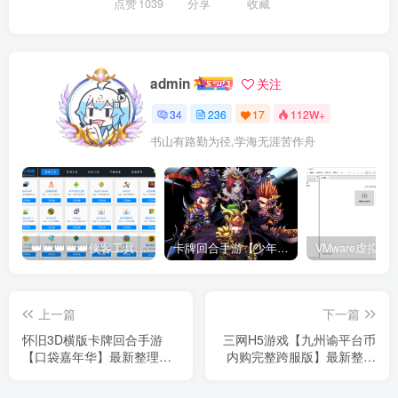
点赞
1039
分享
收藏
admin
关注
34
236
17
112W+
书山有路勤为径,学海无涯苦作舟
👑👑👑👑👑侠客工具箱移动版👑👑👑👑👑
卡牌回合手游【少年三国志红将版】最新整理Linux手工服务端+懒人助手+安卓客户端+GM后台+搭建教程
上一篇
下一篇
怀旧3D横版卡牌回合手游
三网H5游戏【九州谕平台币
【口袋嘉年华】最新整理
内购完整跨服版】最新整理
Ubuntu手工服务端+自动脚
Linux手工服务端+懒人助手
本+安卓苹果+网页注册+管
+运营后台+GM授权后台+安