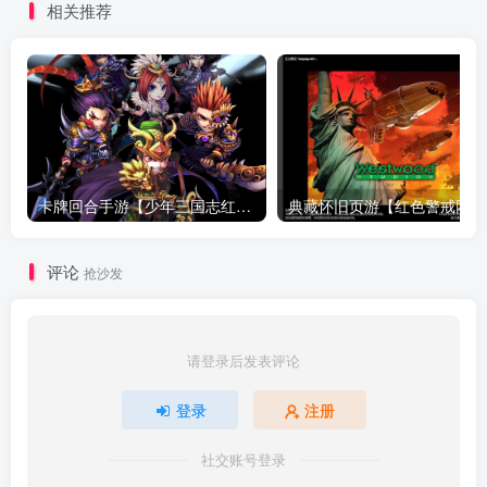
相关推荐
理后台+GM授权后台+搭建
卓客户端+搭建教程
教程
卡牌回合手游【少年三国志红将版】最新整理Linux手工服务端+懒人助手+安卓客户端+GM后台+搭建教程
典藏
评论
抢沙发
请登录后发表评论
登录
注册
社交账号登录