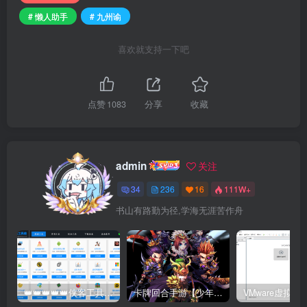
# 懒人助手
# 九州谕
喜欢就支持一下吧
点赞
1083
分享
收藏
admin
关注
34
236
16
111W+
书山有路勤为径,学海无涯苦作舟
👑👑👑👑👑侠客工具箱移动版👑👑👑👑👑
卡牌回合手游【少年三国志红将版】最新整理Linux手工服务端+懒人助手+安卓客户端+GM后台+搭建教程