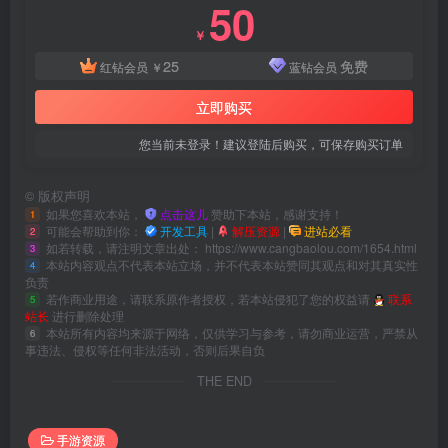
50
￥
25
免费
红钻会员
￥
蓝钻会员
立即购买
您当前未登录！建议登陆后购买，可保存购买订单
©
版权声明
如果您喜欢本站，
点击这儿
赞助下本站，感谢支持！
1
可能会帮助到你：
开发工具
|
解压资源
|
进站必看
2
如若转载，请注明文章出处：
https://www.cangbaolou.com/1654.html
3
本站内容观点不代表本站立场，并不代表本站赞同其观点和对其真实性
4
负责
若作商业用途，请联系原作者授权，若本站侵犯了您的权益请
联系
5
站长
进行删除处理
本站所有内容均来源于网络，仅供学习与参考，请勿商业运营，严禁从
6
事违法、侵权等任何非法活动，否则后果自负
THE END
手游资源