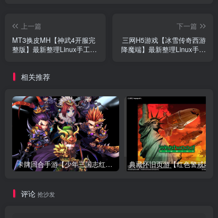
上一篇
下一篇
MT3换皮MH【神武4开服完
三网H5游戏【冰雪传奇西游
整版】最新整理Linux手工服
降魔端】最新整理Linux手工
务端+懒人助手+GM后台+安
服务端+懒人助手+GM网页
卓苹果+搭建教程
后台+安卓客户端+搭建教程
相关推荐
卡牌回合手游【少年三国志红将版】最新整理Linux手工服务端+懒人助手+安卓客户端+GM后台+搭建教程
典藏
评论
抢沙发