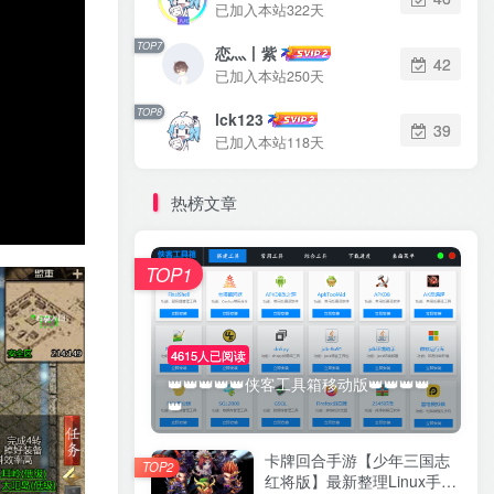
已加入本站322天
TOP7
恋灬丨紫
42
已加入本站250天
TOP8
lck123
39
已加入本站118天
热榜文章
TOP1
4615人已阅读
👑👑👑👑👑侠客工具箱移动版👑👑👑👑
👑
卡牌回合手游【少年三国志
TOP2
红将版】最新整理Linux手工