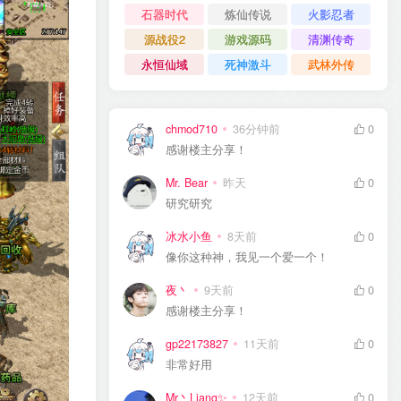
石器时代
炼仙传说
火影忍者
源战役2
游戏源码
清渊传奇
永恒仙域
死神激斗
武林外传
chmod710
36分钟前
0
感谢楼主分享！
Mr. Bear
昨天
0
研究研究
冰水小鱼
8天前
0
像你这种神，我见一个爱一个！
夜丶
9天前
0
感谢楼主分享！
gp22173827
11天前
0
非常好用
Mr丶Liang✨
12天前
0