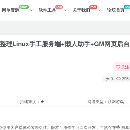
game
tool
root
bbs
网单资源
软件工具
关于我们
论坛首页
理Linux手工服务端+懒人助手+GM网页后台
关注
0
295
搭建难度：★
网络类型：联网游戏
荐使用客户端体验效果更佳。版本可用作学习二次开发，当然存在些许BU